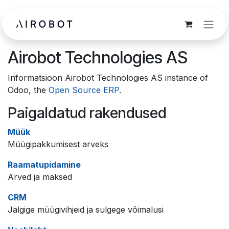
Skip to Content
Airobot Technologies AS
Informatsioon Airobot Technologies AS instance of
Odoo, the
Open Source ERP
.
Paigaldatud rakendused
Müük
Müügipakkumisest arveks
Raamatupidamine
Arved ja maksed
CRM
Jälgige müügivihjeid ja sulgege võimalusi